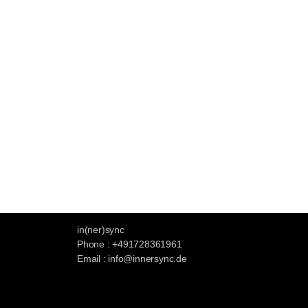
in(ner)sync
Phone : +491728361961
Email : info@innersync.de