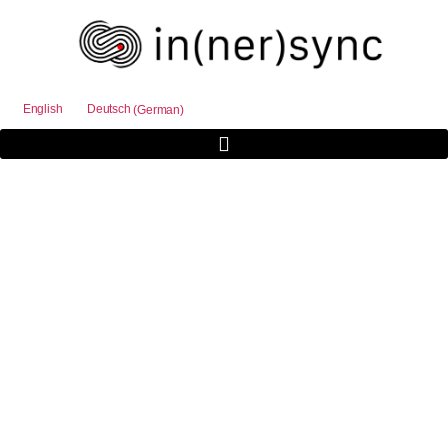
English
Deutsch
(
German
)